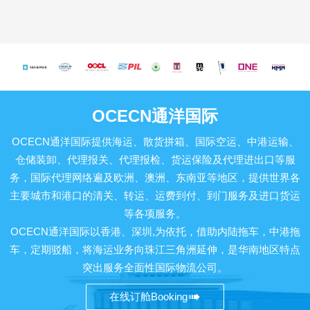
年底可调配集装箱运输车辆
装、分拣、贴标唰唛、配送
超过600辆。服务近万家国际
等各种附加值服务，配合客
货代客户和外贸生产企业，
户实施多元化市场推广策
2022年完成集装箱运输量超
略。
过30万TEU，规模业内领先!
OCECN通洋国际
OCECN通洋国际提供海运、散货拼箱、国际空运、中港运输、
仓储装卸、代理报关、代理报检、货运保险及代理进出口等服
务，国际代理网络遍及欧洲、澳洲、东南亚等地区，提供世界各
主要城市和港口的清关、转运、运费到付、到门服务及进口货运
等各项服务。
OCECN通洋国际以香港、深圳,为依托，借助内陆拖车，中港拖
车，定期驳船，将海运业务向珠江三角洲延伸，是华南地区特点
突出服务全面性国际物流公司。

在线订舱Booking