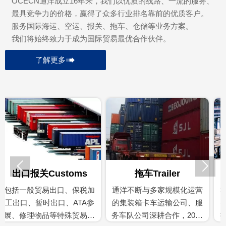
OCECN通洋成立16年来，我们以优质的线路、一流的服务、
最具竞争力的价格，赢得了众多行业排名靠前的优质客户。
服务国际海运、空运、报关、拖车、仓储等业务方案。
我们将始终致力于成为国际贸易最优合作伙伴。

了解更多


拖车Trailer
仓储Warehousing
通洋不断与多家规模化运营
本公司的仓储服务，按照业
的集装箱卡车运输公司、服
务类型和客户需求，为客户
务车队公司深耕合作，2022
提供储存、理货、配载、包