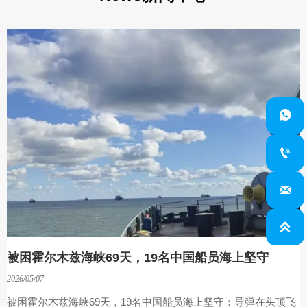




被困霍尔木兹海峡69天，19名中国船员海上坚守
2026/05/07
被困霍尔木兹海峡69天，19名中国船员海上坚守：导弹在头顶飞