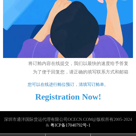
将订舱内容在线提交，我们以最快的速度给予答复
为了便于回复您，请正确的填写联系方式和邮箱
您可以在线进行舱位预订，清填写订舱单。
Registration Now!
深圳市通洋国际货运代理有限公司OCECN.COM@版权所有2005-2024
&
粤ICP备17040792号-1