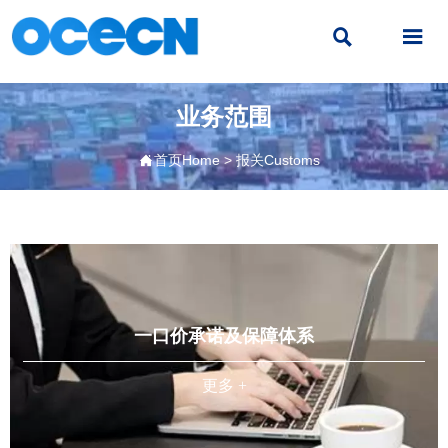


业务范围
首页Home
>
报关Customs

一口价承诺及保障体系
更多 +