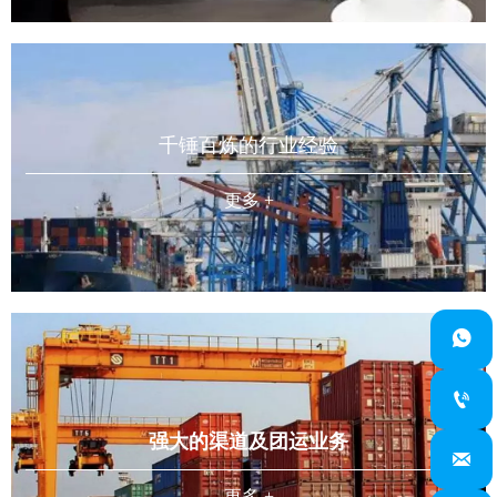
千锤百炼的行业经验
更多 +


强大的渠道及团运业务

更多 +