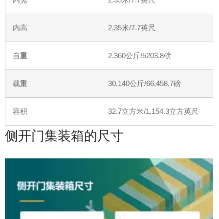
内高
2.35
米
/7.7
英尺
自重
2,360
公斤
/5203.8
磅
载重
30,140
公斤
/66,458.7
磅
容积
32.7
立方米
/1,154.3
立方英尺
侧开门集装箱的尺寸