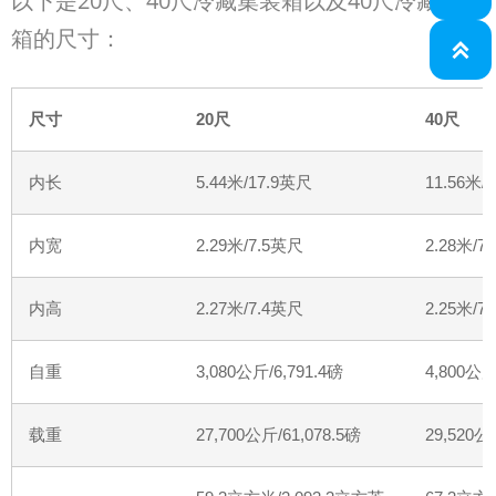
以下是20
尺、
40
尺冷藏集装箱以及
40
尺冷藏高
箱的尺寸：

尺寸
20
尺
40
尺
内长
5.44
米
/17.9
英尺
11.56
米
/3
内宽
2.29
米
/7.5
英尺
2.28
米
/7.
内高
2.27
米
/7.4
英尺
2.25
米
/7.
自重
3,080
公斤
/6,791.4
磅
4,800
公
载重
27,700
公斤
/61,078.5
磅
29,520
公