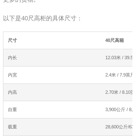
以下是40
尺高柜的具体尺寸：
尺寸
40
尺高箱
内长
12.03
米
/ 39.5
内宽
2.4
米
/ 7.9
英尺
内高
2.70
米
/ 8.10
英
自重
3,900
公斤
/ 8,
载重
28,600
公斤
/63