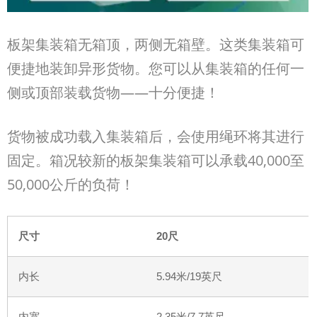
板架集装箱无箱顶，两侧无箱壁。这类集装箱可
便捷地装卸异形货物。您可以从集装箱的任何一
侧或顶部装载货物——
十分便捷！
货物被成功载入集装箱后，会使用绳环将其进行
固定。箱况较新的板架集装箱可以承载40,000
至
50,000
公斤的负荷！
尺寸
20
尺
内长
5.94
米
/19
英尺
内宽
2.35
米
/7.7
英尺