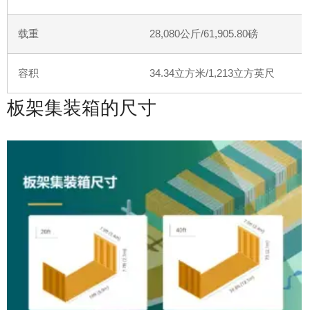
载重
28,080
公斤
/61,905.80
磅
容积
34.34
立方米
/1,213
立方英尺
板架集装箱的尺寸