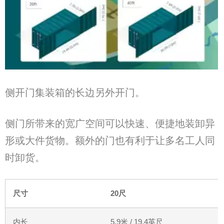
侧开门集装箱的长边另外开门。
侧门所带来的宽广空间可以快速、便捷地装卸异
形或大件货物。额外的门也有利于让多名工人同
时卸货。
尺寸
20
尺
内长
5.9
米
/ 19.4
英尺