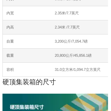
内宽
2.35
米
/7.7
英尺
内高
2.34
米
/7.7
英尺
自重
3,200
公斤
/7,054.7
磅
载重
20,800
公斤
/45,856.1
磅
容积
31.0
立方米
/1,094.7
立方英尺
硬顶集装箱的尺寸