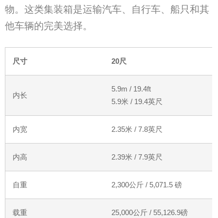
物。这类集装箱是运输汽车、自行车、船只和其
他车辆的完美选择。
尺寸
20
尺
5.9m / 19.4ft
内长
5.9
米
/ 19.4
英尺
内宽
2.35
米
/ 7.8
英尺
内高
2.39
米
/ 7.9
英尺
自重
2,300
公斤
/ 5,071.5
磅
载重
25,000
公斤
/ 55,126.9
磅