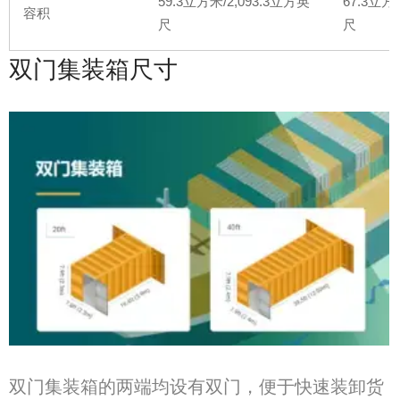
59.3
立方米
/2,093.3
立方英
67.3
立方
容积
尺
尺
双门集装箱尺寸
双门集装箱的两端均设有双门，便于快速装卸货