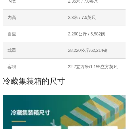
内宽
2.35
米
/ 7.8
英尺
内高
2.3
米
/ 7.9
英尺
自重
2,260
公斤
/ 5,982
磅
载重
28,220
公斤
/62,214
磅
容积
32.7
立方米
/1,155
立方英尺
冷藏集装箱的尺寸