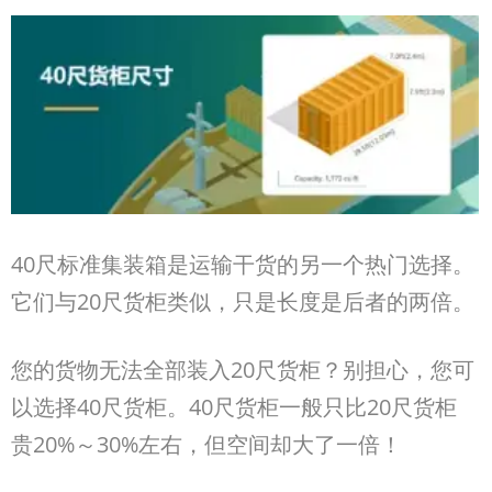
40
尺标准集装箱是运输干货的另一个热门选择。
它们与
20
尺货柜类似，只是长度是后者的两倍。
您的货物无法全部装入20
尺货柜？别担心，您可
以选择40尺货柜。
40
尺货柜一般只比
20
尺货柜
贵
20%
～
30%
左右，但空间却大了一倍！