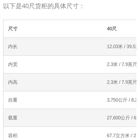
以下是40
尺货柜的具体尺寸：
尺寸
40
尺
内长
12.03
米
/ 39.5
英
内宽
2.3
米
/ 7.9
英尺
内高
2.3
米
/ 7.9
英尺
自重
3,750
公斤
/ 8,2
载重
27,600
公斤
/ 61
容积
67.7
立方米
/ 2,