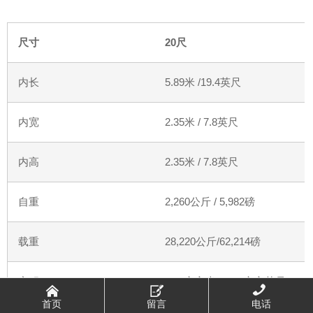
尺寸
20
尺
内长
5.89
米
/19.4
英尺
内宽
2.35
米
/ 7.8
英尺
内高
2.35
米
/ 7.8
英尺
自重
2,260
公斤
/ 5,982
磅
载重
28,220
公斤
/62,214
磅
容积
32.7
立方米
/1,155
立方英尺



首页
留言
电话