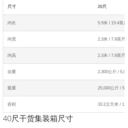
尺寸
20
尺
内长
5.9
米
/ 19.4
英尺
内宽
2.3
米
/ 7.8
英尺
内高
2.3
米
/ 7.8
英尺
自重
2,300
公斤
/ 5,0
载重
25,000
公斤
/ 55
容积
33.2
立方米
/ 1,
40尺干货集装箱尺寸