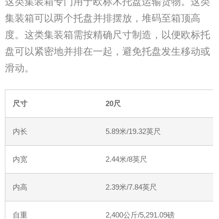
这类集装箱专门用于欧标木托盘运输货物。这类
集装箱可以两个托盘并排摆放，堆码至箱顶高
度。这类集装箱需按精确尺寸制造，以便欧标托
盘可以紧密地并排在一起，避免托盘发生移动或
滑动。
尺寸
20
尺
内长
5.89
米
/19.32
英尺
内宽
2.44
米
/8
英尺
内高
2.39
米
/7.84
英尺
自重
2,400
公斤
/5,291.09
磅